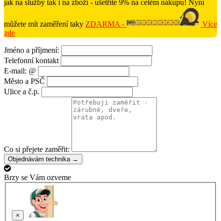
jak na služby tak i na zboží - ušetříte 9% na celém nákupu! Nyní
můžete mít zaměření taky
ZDARMA -
Více
zde
Jméno a příjmení:
Telefonní kontakt
E-mail: @
Město a PSČ
Ulice a č.p.
Co si přejete zaměřit:
Objednávám technika →
Brzy se Vám ozveme
×