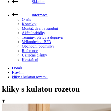
Skladem
Informace
O nás
Kontakty
Montáž dveří a zárubní
Akční nabídky
Termíny, platby a doprava
Velkoobchod B2B
Obchodní podmínky
Reference
Užitečné články
Ke stažení
Domů
Kování
kliky s kulatou rozetou
kliky s kulatou rozetou