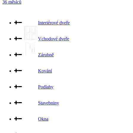
36 měsíců
Interiérové dveře
Vchodové dveře
Zárubně
Kování
Podlahy
Stavebniny
Okna