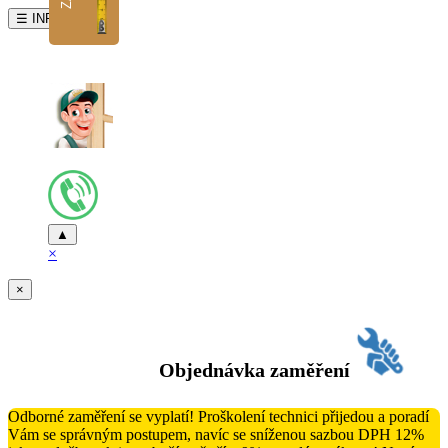
☰ INFO
▲
×
×
Objednávka zaměření
Odborné zaměření se vyplatí! Proškolení technici přijedou a poradí
Vám se správným postupem, navíc se sníženou sazbou DPH 12%