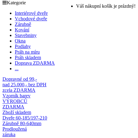
Kategorie
Váš nákupní košík je prázdný!
Interiérové dveře
Vchodové dveře
Zárubně
Kování
Stavebniny
Okna
Podlahy
Práh na míru
Práh skladem
Doprava ZDARMA
...
Dopravné od 99,-
nad 25.000,- bez DPH
zcela ZDARMA
Vzorník barev
VÝROBCŮ
ZDARMA
Zboží skladem
Dveře 60-185/197-210
Zárubně 80-640mm
Prodloužená
záruka