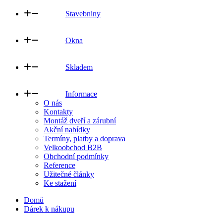
Stavebniny
Okna
Skladem
Informace
O nás
Kontakty
Montáž dveří a zárubní
Akční nabídky
Termíny, platby a doprava
Velkoobchod B2B
Obchodní podmínky
Reference
Užitečné články
Ke stažení
Domů
Dárek k nákupu