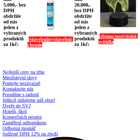
5.000,- bez
20.000,-
DPH
bez DPH
obdržíte
obdržíte
od nás
od nás
jeden z
jeden z
vybraných
vybraných
/domacnost/stolni-
produktů
produktů
/stavebniny/stavebni-
svitidla
za 1kč:
za 1kč:
chemie
Nejlepší ceny na trhu
Množstevní slevy
Poptejte nezávazně
Kontaktujte nás
Poradíme s radostí
Jelikož milujeme náš obor!
Dveře do SVJ
Hotelů, škol
Komerčních prostor
Zaměření odborníkem
Odborná montáž
Snížené DPH 12% na zboží