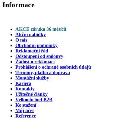
Informace
AKCE záruka 36 měsíců
Akční nabídky
O nás
Obchodní podmínky
Reklamační řád
Odstoupení od smlouvy
Žádost o reklamaci
Prohlášení o ochraně osobních údajů
Termíny, platba a doprava
Montážní služby
Kariéra
Kontakty
Užitečné články
Velkoobchod B2B
Ke stažení
Můj účet
Reference