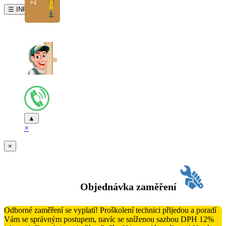
☰ INFO
▲
×
×
Objednávka zaměření
Odborné zaměření se vyplatí! Proškolení technici přijedou a poradí
Vám se správným postupem, navíc se sníženou sazbou DPH 12%