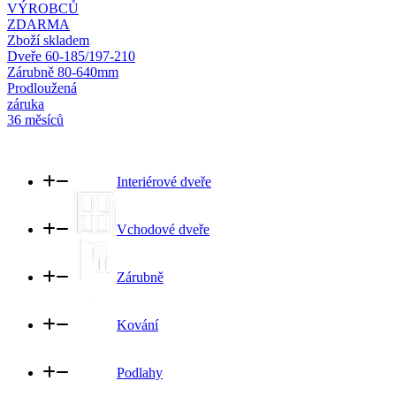
VÝROBCŮ
ZDARMA
Zboží skladem
Dveře 60-185/197-210
Zárubně 80-640mm
Prodloužená
záruka
36 měsíců
Interiérové dveře
Vchodové dveře
Zárubně
Kování
Podlahy