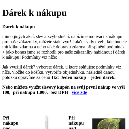
Dárek k nákupu
Dárek k nákupu
mimo jiných akcí, slev a zvýhodnění, nabízíme motivaci k nákupu
pro naše zákazníky, můžete stále využít akční sady dveří, kde budete
mít kliku zdarma a nebo také dopravu zdarma při splnění podmínek
+ jako bonus jsme se rozhodli pro naše zákazníky nabídnout i dárek
k nákupu! Podmínky viz níže:
Jak využijí dárek? vyberete dárek, u které splňujete podmínky viz
níže, vložíte do košíku, vytvoříte objednávku, následně danou
položku opravíme za cenu
1kč!
Jeden nákup = jeden dárek.
Nebo můžete využít slevový kupón na svůj první nákup ve výši
100,- při nákupu 1.000,- bez DPH -
vice zde
Při
Při
nákupu
nákupu
nad
nad