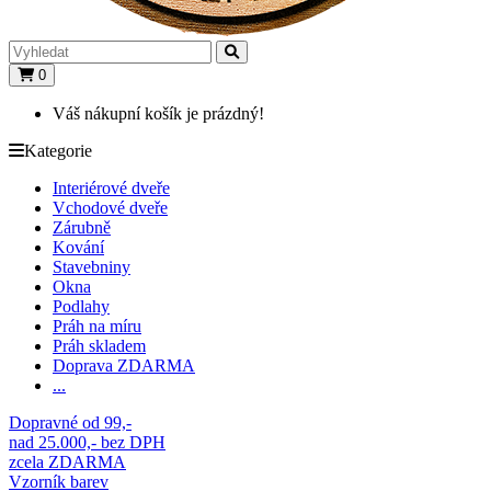
0
Váš nákupní košík je prázdný!
Kategorie
Interiérové dveře
Vchodové dveře
Zárubně
Kování
Stavebniny
Okna
Podlahy
Práh na míru
Práh skladem
Doprava ZDARMA
...
Dopravné od 99,-
nad 25.000,- bez DPH
zcela ZDARMA
Vzorník barev