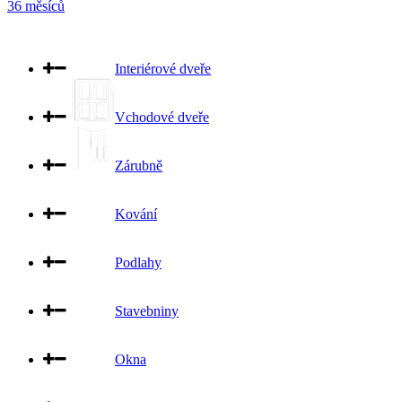
36 měsíců
Interiérové dveře
Vchodové dveře
Zárubně
Kování
Podlahy
Stavebniny
Okna