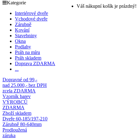
Kategorie
Váš nákupní košík je prázdný!
Interiérové dveře
Vchodové dveře
Zárubně
Kování
Stavebniny
Okna
Podlahy
Práh na míru
Práh skladem
Doprava ZDARMA
...
Dopravné od 99,-
nad 25.000,- bez DPH
zcela ZDARMA
Vzorník barev
VÝROBCŮ
ZDARMA
Zboží skladem
Dveře 60-185/197-210
Zárubně 80-640mm
Prodloužená
záruka