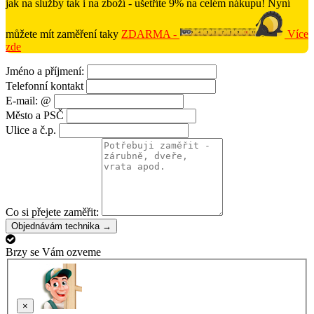
jak na služby tak i na zboží - ušetříte 9% na celém nákupu! Nyní
můžete mít zaměření taky
ZDARMA -
Více
zde
Jméno a příjmení:
Telefonní kontakt
E-mail: @
Město a PSČ
Ulice a č.p.
Co si přejete zaměřit:
Objednávám technika →
Brzy se Vám ozveme
×