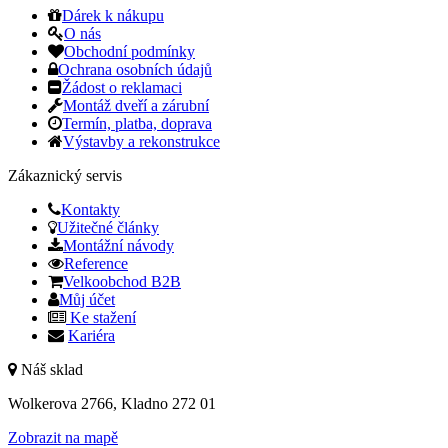
Dárek k nákupu
O nás
Obchodní podmínky
Ochrana osobních údajů
Žádost o reklamaci
Montáž dveří a zárubní
Termín, platba, doprava
Výstavby a rekonstrukce
Zákaznický servis
Kontakty
Užitečné články
Montážní návody
Reference
Velkoobchod B2B
Můj účet
Ke stažení
Kariéra
Náš sklad
Wolkerova 2766, Kladno 272 01
Zobrazit na mapě