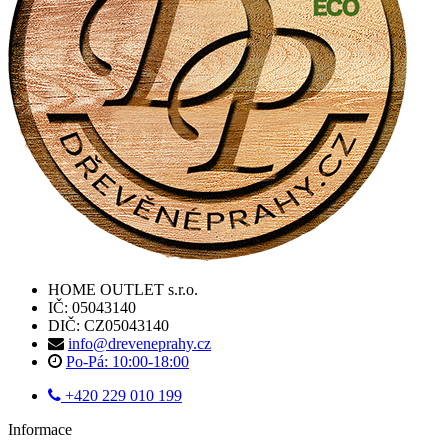
HOME OUTLET s.r.o.
IČ: 05043140
DIČ: CZ05043140
info@dreveneprahy.cz
Po-Pá: 10:00-18:00
+420 229 010 199
Informace