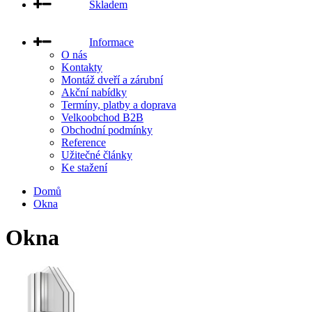
Skladem
Informace
O nás
Kontakty
Montáž dveří a zárubní
Akční nabídky
Termíny, platby a doprava
Velkoobchod B2B
Obchodní podmínky
Reference
Užitečné články
Ke stažení
Domů
Okna
Okna