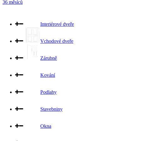
36 měsíců
Interiérové dveře
Vchodové dveře
Zárubně
Kování
Podlahy
Stavebniny
Okna