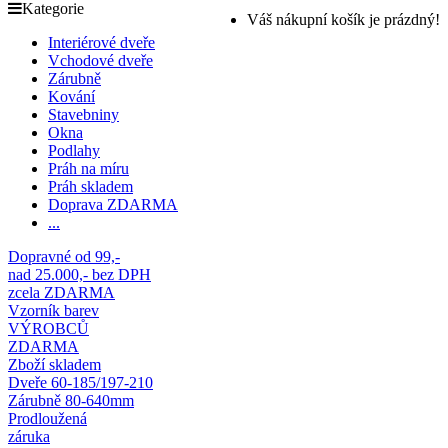
Kategorie
Váš nákupní košík je prázdný!
Interiérové dveře
Vchodové dveře
Zárubně
Kování
Stavebniny
Okna
Podlahy
Práh na míru
Práh skladem
Doprava ZDARMA
...
Dopravné od 99,-
nad 25.000,- bez DPH
zcela ZDARMA
Vzorník barev
VÝROBCŮ
ZDARMA
Zboží skladem
Dveře 60-185/197-210
Zárubně 80-640mm
Prodloužená
záruka