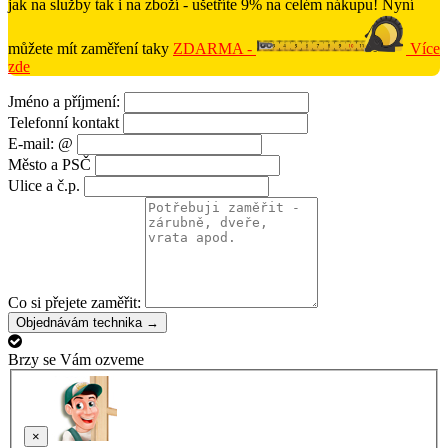
jak na služby tak i na zboží - ušetříte 9% na celém nákupu! Nyní
můžete mít zaměření taky
ZDARMA -
Více
zde
Jméno a příjmení:
Telefonní kontakt
E-mail: @
Město a PSČ
Ulice a č.p.
Co si přejete zaměřit:
Objednávám technika →
Brzy se Vám ozveme
×