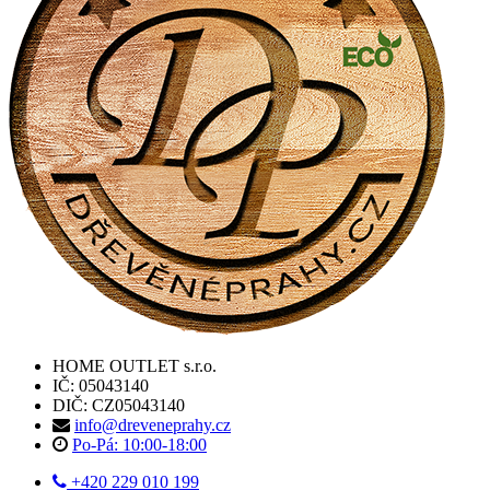
HOME OUTLET s.r.o.
IČ: 05043140
DIČ: CZ05043140
info@dreveneprahy.cz
Po-Pá: 10:00-18:00
+420 229 010 199