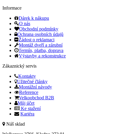
Informace
Dárek k nákupu
O nás
Obchodní podmínky
Ochrana osobních údajů
Žádost o reklamaci
Montáž dveří a zárubní
Termín, platba, doprava
Výstavby a rekonstrukce
Zákaznický servis
Kontakty
Užitečné články
Montážní návody
Reference
Velkoobchod B2B
Můj účet
Ke stažení
Kariéra
Náš sklad