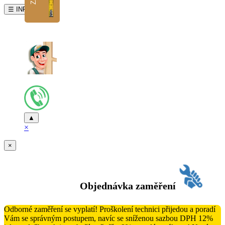
☰ INFO
▲
×
×
Objednávka zaměření
Odborné zaměření se vyplatí! Proškolení technici přijedou a poradí
Vám se správným postupem, navíc se sníženou sazbou DPH 12%