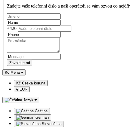
Zadejte vaše telefonní číslo a naši operátoři se vám ozvou co nejdř
+420
Zavolejte mi
Kč
Měna
Kč Česká koruna
€ EUR
Jazyk
Čeština
German
Slovenština