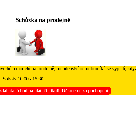
Schůzka na prodejně
ovrchů a modelů na prodejně, poradenství od odborníků se vyplatí, když
0. Soboty 10:00 - 15:30
dali daná hodina platí či nikoli. Děkujeme za pochopení.