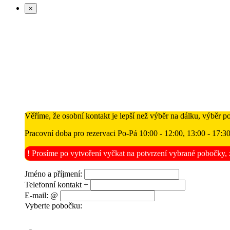
×
Věříme, že osobní kontakt je lepší než výběr na dálku, výběr p
Pracovní doba pro rezervaci Po-Pá 10:00 - 12:00, 13:00 - 17:3
! Prosíme po vytvoření vyčkat na potvrzení vybrané pobočky, z
Jméno a příjmení:
Telefonní kontakt +
E-mail: @
Vyberte pobočku: