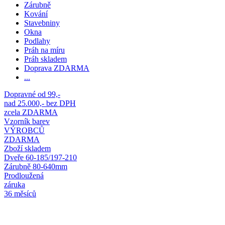
Zárubně
Kování
Stavebniny
Okna
Podlahy
Práh na míru
Práh skladem
Doprava ZDARMA
...
Dopravné od 99,-
nad 25.000,- bez DPH
zcela ZDARMA
Vzorník barev
VÝROBCŮ
ZDARMA
Zboží skladem
Dveře 60-185/197-210
Zárubně 80-640mm
Prodloužená
záruka
36 měsíců