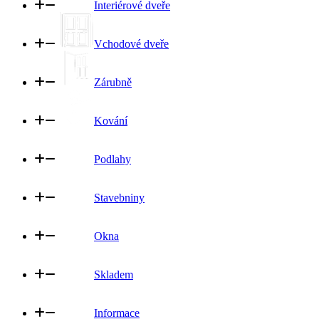
Interiérové dveře
Vchodové dveře
Zárubně
Kování
Podlahy
Stavebniny
Okna
Skladem
Informace