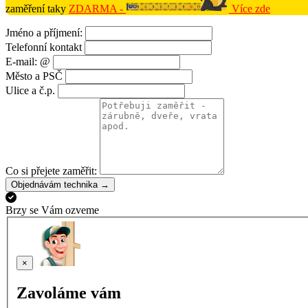
zaměření taky
ZDARMA -
Více zde
Jméno a příjmení:
Telefonní kontakt
E-mail: @
Město a PSČ
Ulice a č.p.
Co si přejete zaměřit:
Objednávám technika →
Brzy se Vám ozveme
×
Zavoláme vám