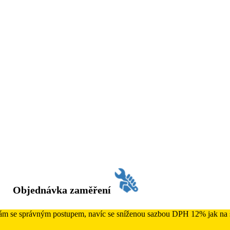
Objednávka zaměření
 Vám se správným postupem, navíc se sníženou sazbou DPH 12% jak na s