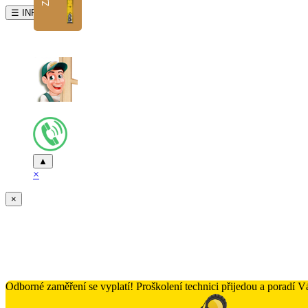
☰ INFO
▲
×
×
Odborné zaměření se vyplatí! Proškolení technici přijedou a poradí