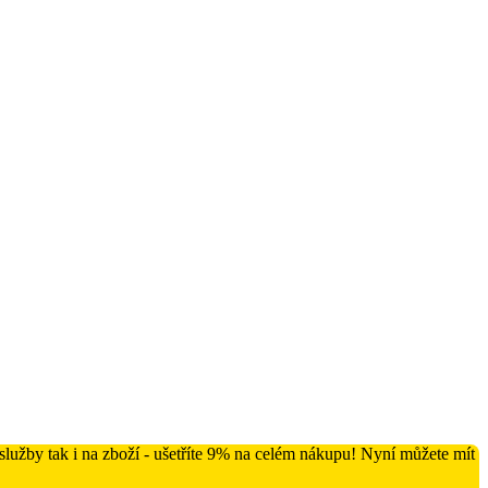
lužby tak i na zboží - ušetříte 9% na celém nákupu! Nyní můžete mít