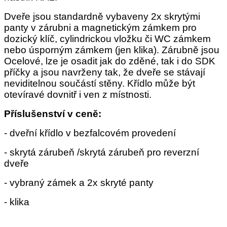
Dveře jsou standardně vybaveny 2x skrytými
panty v zárubni a magnetickým zámkem pro
dozický klíč, cylindrickou vložku či WC zámkem
nebo úsporným zámkem (jen klika). Zárubně jsou
Ocelové, lze je osadit jak do zděné, tak i do SDK
příčky a jsou navrženy tak, že dveře se stávají
neviditelnou součástí stěny. Křídlo může být
otevíravé dovnitř i ven z místnosti.
Příslušenství v ceně:
- dveřní křídlo v bezfalcovém provedení
- skrytá zárubeň /skrytá zárubeň pro reverzní
dveře
- vybraný zámek a 2x skryté panty
- klika