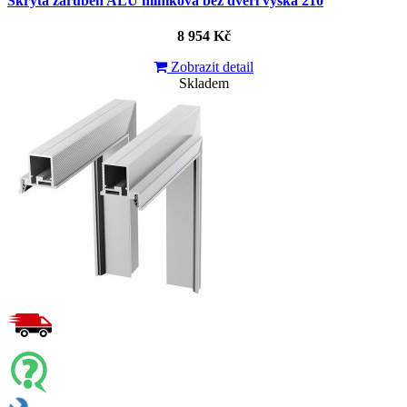
Skrytá zárubeň ALU hliníková bez dveří výška 210
8 954 Kč
Zobrazit detail
Skladem