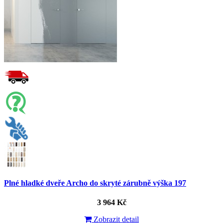
Plné hladké dveře Archo do skryté zárubně výška 197
3 964 Kč
Zobrazit detail