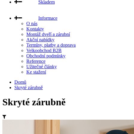
Skladem
Informace
O nás
Kontakty
Montáž dveří a zárubní
Akční nabídky
Termíny, platby a doprava
Velkoobchod B2B
Obchodní podmínky
Reference
Užitečné články
Ke stažení
Domů
Skryté zárubně
Skryté zárubně