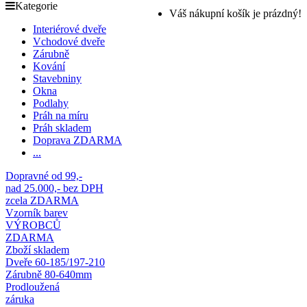
Kategorie
Váš nákupní košík je prázdný!
Interiérové dveře
Vchodové dveře
Zárubně
Kování
Stavebniny
Okna
Podlahy
Práh na míru
Práh skladem
Doprava ZDARMA
...
Dopravné od 99,-
nad 25.000,- bez DPH
zcela ZDARMA
Vzorník barev
VÝROBCŮ
ZDARMA
Zboží skladem
Dveře 60-185/197-210
Zárubně 80-640mm
Prodloužená
záruka