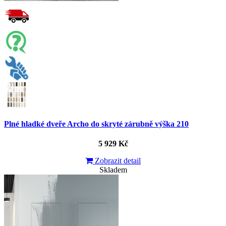
Plné hladké dveře Archo do skryté zárubně výška 210
5 929 Kč
Zobrazit detail
Skladem