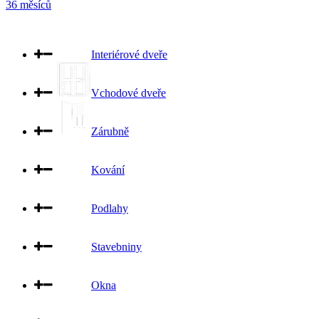
36 měsíců
Interiérové dveře
Vchodové dveře
Zárubně
Kování
Podlahy
Stavebniny
Okna