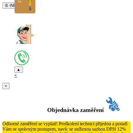
☰ INFO
▲
×
×
Objednávka zaměření
Odborné zaměření se vyplatí! Proškolení technici přijedou a poradí
Vám se správným postupem, navíc se sníženou sazbou DPH 12%