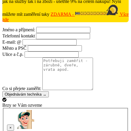
jak na služby tak i na zboží - ušetříte 9% na celém nákupu! Nyní
můžete mít zaměření taky
ZDARMA -
Více
zde
Jméno a příjmení:
Telefonní kontakt
E-mail: @
Město a PSČ
Ulice a č.p.
Co si přejete zaměřit:
Objednávám technika →
Brzy se Vám ozveme
×