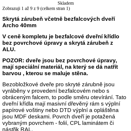
Skladem
Zobrazuji 1 až 9 z 9 (celkem stran 1)
Skrytá zárubeň včetně bezfalcových dveří
Archo 40mm
V ceně kompletu je bezfalcové dveřní křídlo
bez povrchové úpravy a skrytá zárubeň z
ALU.
POZOR: dveře jsou bez povrchové úpravy,
mají speciální materiál, na který se dá natřít
barvou , kterou se maluje stěna.
Bezobložkové dveře pro skryté zárubně jsou
vyráběny v provedení bezfalcovém nebo s
obráceným falcem, to podle směru otevírání. Tato
dveřní křídla mají masivní dřevěný rám s výplní
papírové voštiny nebo DTD výplní a opláštěna
jsou MDF deskami. Povrch dveří je potažená
vybraným povrchem - folií, CPL laminátem či
nástřik RAL.