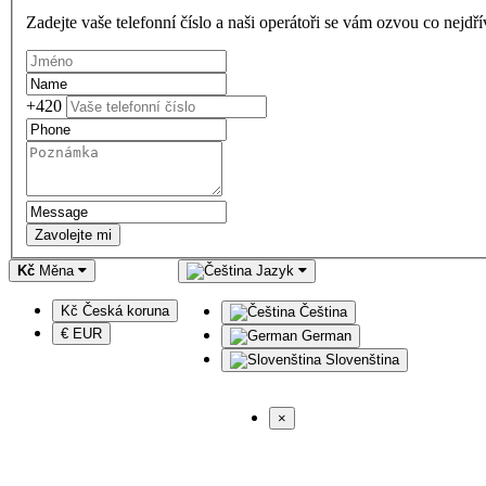
Zadejte vaše telefonní číslo a naši operátoři se vám ozvou co nejdř
+420
Zavolejte mi
Kč
Měna
Jazyk
Kč Česká koruna
Čeština
€ EUR
German
Slovenština
×