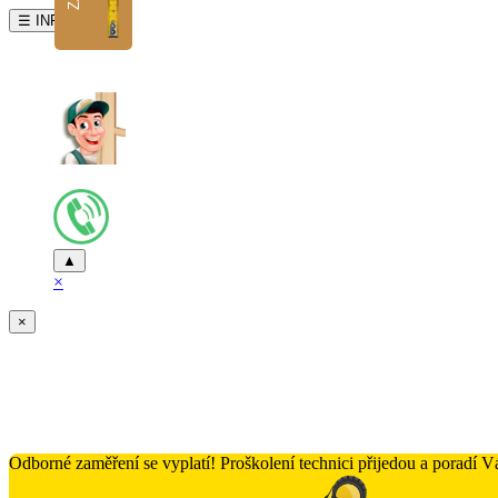
☰ INFO
▲
×
×
Odborné zaměření se vyplatí! Proškolení technici přijedou a poradí