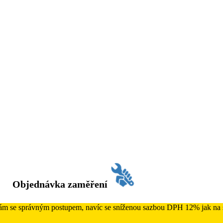
Objednávka zaměření
 Vám se správným postupem, navíc se sníženou sazbou DPH 12% jak na s