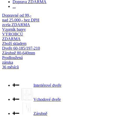
Doprava ZDARMA
...
Dopravné od 99,-
nad 25.000,- bez DPH
zcela ZDARMA
Vzorník barev
VÝROBCŮ
ZDARMA
Zboží skladem
Dveře 60-185/197-210
Zárubně 80-640mm
Prodloužená
záruka
36 měsíců
Interiérové dveře
Vchodové dveře
Zárubně