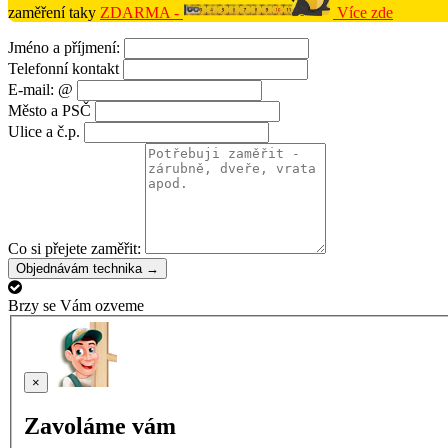
zaměření taky
ZDARMA -
Více zde
Jméno a příjmení:
Telefonní kontakt
E-mail: @
Město a PSČ
Ulice a č.p.
Co si přejete zaměřit:
Objednávám technika →
Brzy se Vám ozveme
×
Zavoláme vám