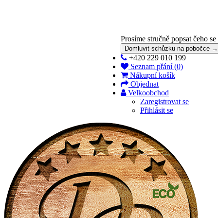
Prosíme stručně popsat čeho se
Domluvit schůzku na pobočce →
+420 229 010 199
Seznam přání (0)
Nákupní košík
Objednat
Velkoobchod
Zaregistrovat se
Přihlásit se