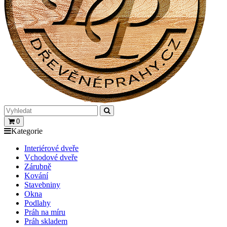
0
Kategorie
Interiérové dveře
Vchodové dveře
Zárubně
Kování
Stavebniny
Okna
Podlahy
Práh na míru
Práh skladem