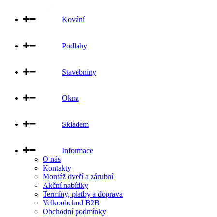
Kování
Podlahy
Stavebniny
Okna
Skladem
Informace
O nás
Kontakty
Montáž dveří a zárubní
Akční nabídky
Termíny, platby a doprava
Velkoobchod B2B
Obchodní podmínky