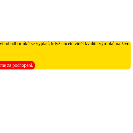
í od odborníků se vyplatí, když chcete vidět kvalitu výrobků na živo.
jeme za pochopení.