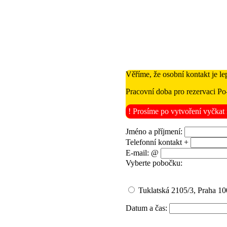
Věříme, že osobní kontakt je le
Pracovní doba pro rezervaci Po
! Prosíme po vytvoření vyčkat 
Jméno a příjmení:
Telefonní kontakt +
E-mail: @
Vyberte pobočku:
Tuklatská 2105/3, Praha 100
Datum a čas: