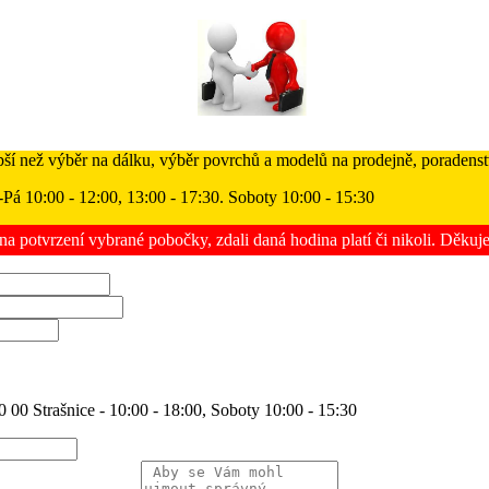
pší než výběr na dálku, výběr povrchů a modelů na prodejně, poradenstv
-Pá 10:00 - 12:00, 13:00 - 17:30. Soboty 10:00 - 15:30
na potvrzení vybrané pobočky, zdali daná hodina platí či nikoli. Děku
 00 Strašnice - 10:00 - 18:00, Soboty 10:00 - 15:30