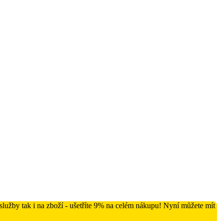
lužby tak i na zboží - ušetříte 9% na celém nákupu! Nyní můžete mít