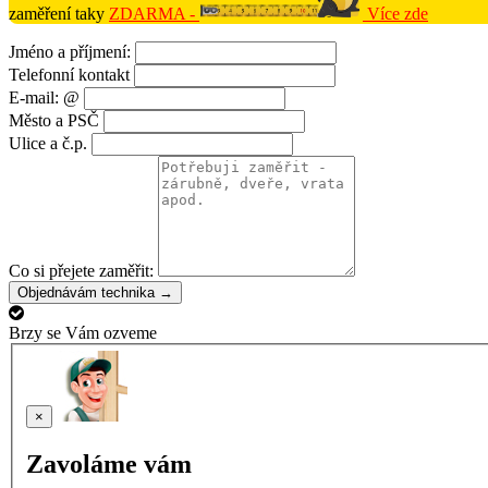
zaměření taky
ZDARMA -
Více zde
Jméno a příjmení:
Telefonní kontakt
E-mail: @
Město a PSČ
Ulice a č.p.
Co si přejete zaměřit:
Objednávám technika →
Brzy se Vám ozveme
×
Zavoláme vám