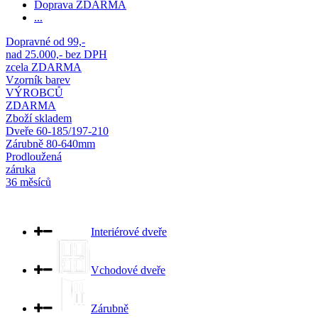
Doprava ZDARMA
...
Dopravné od 99,-
nad 25.000,- bez DPH
zcela ZDARMA
Vzorník barev
VÝROBCŮ
ZDARMA
Zboží skladem
Dveře 60-185/197-210
Zárubně 80-640mm
Prodloužená
záruka
36 měsíců
Interiérové dveře
Vchodové dveře
Zárubně