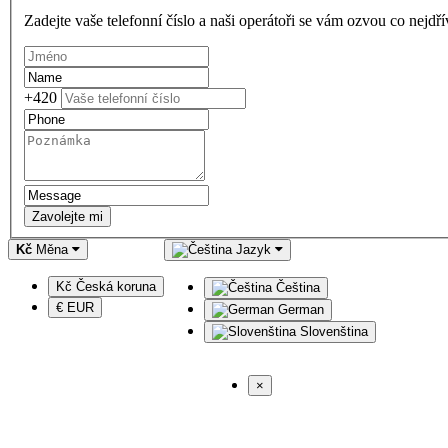
Zadejte vaše telefonní číslo a naši operátoři se vám ozvou co nejdř
+420
Zavolejte mi
Kč
Měna
Jazyk
Kč Česká koruna
Čeština
€ EUR
German
Slovenština
×