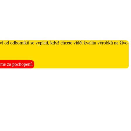
í od odborníků se vyplatí, když chcete vidět kvalitu výrobků na živo.
jeme za pochopení.