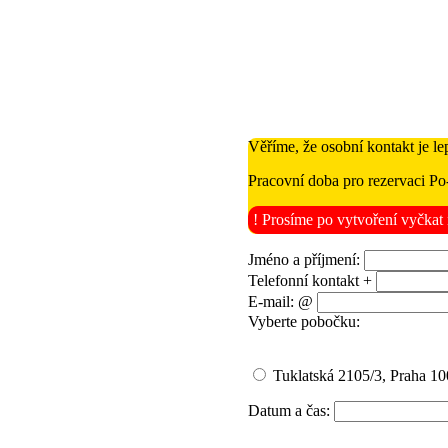
Věříme, že osobní kontakt je le
Pracovní doba pro rezervaci Po
! Prosíme po vytvoření vyčkat 
Jméno a příjmení:
Telefonní kontakt +
E-mail: @
Vyberte pobočku:
Tuklatská 2105/3, Praha 100
Datum a čas: