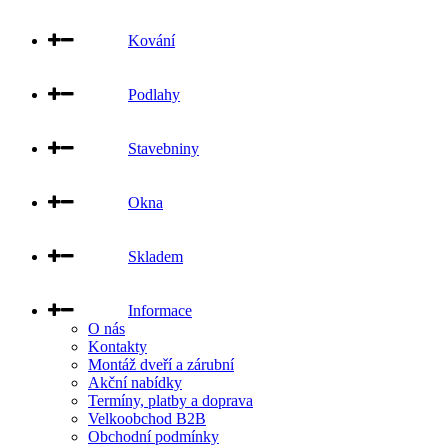
Kování
Podlahy
Stavebniny
Okna
Skladem
Informace
O nás
Kontakty
Montáž dveří a zárubní
Akční nabídky
Termíny, platby a doprava
Velkoobchod B2B
Obchodní podmínky