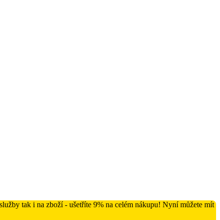
lužby tak i na zboží - ušetříte 9% na celém nákupu! Nyní můžete mít