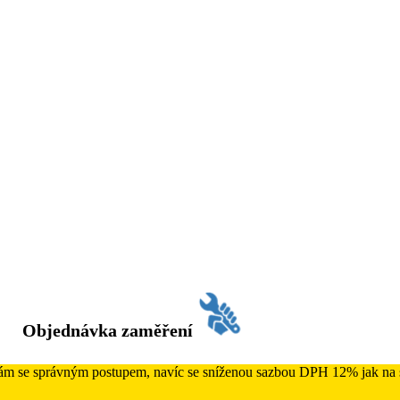
Objednávka zaměření
 Vám se správným postupem, navíc se sníženou sazbou DPH 12% jak na s