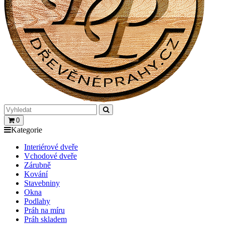
0
Kategorie
Interiérové dveře
Vchodové dveře
Zárubně
Kování
Stavebniny
Okna
Podlahy
Práh na míru
Práh skladem