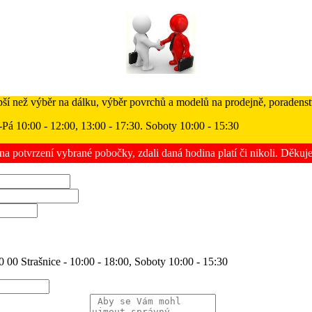
pší než výběr na dálku, výběr povrchů a modelů na prodejně, poradenstv
-Pá 10:00 - 12:00, 13:00 - 17:30. Soboty 10:00 - 15:30
na potvrzení vybrané pobočky, zdali daná hodina platí či nikoli. Děku
 00 Strašnice - 10:00 - 18:00, Soboty 10:00 - 15:30