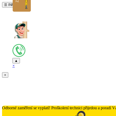
☰ INFO
▲
×
×
Odborné zaměření se vyplatí! Proškolení technici přijedou a poradí