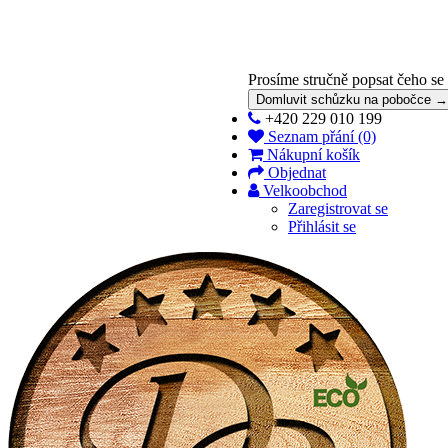
Prosíme stručně popsat čeho se
Domluvit schůzku na pobočce →
+420 229 010 199
Seznam přání (0)
Nákupní košík
Objednat
Velkoobchod
Zaregistrovat se
Přihlásit se