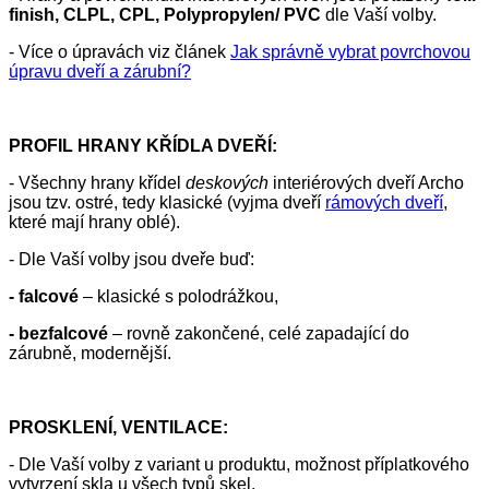
finish, CLPL, CPL, Polypropylen/ PVC
dle Vaší volby.
- Více o úpravách viz článek
Jak správně vybrat povrchovou
úpravu dveří a zárubní?
PROFIL HRANY KŘÍDLA DVEŘÍ:
- Všechny hrany křídel
deskových
interiérových dveří Archo
jsou tzv. ostré, tedy klasické (vyjma dveří
rámových dveří
,
které mají hrany oblé).
- Dle Vaší volby jsou dveře buď:
- falcové
– klasické s polodrážkou,
- bezfalcové
– rovně zakončené, celé zapadající do
zárubně, modernější.
PROSKLENÍ, VENTILACE:
- Dle Vaší volby z variant u produktu, možnost příplatkového
vytvrzení skla u všech typů skel.