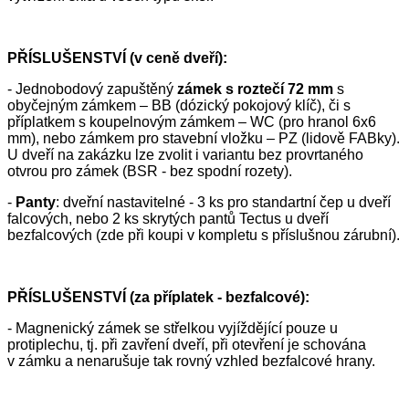
PŘÍSLUŠENSTVÍ (v ceně dveří):
- Jednobodový zapuštěný
zámek s roztečí 72 mm
s
obyčejným zámkem – BB (dózický pokojový klíč), či s
příplatkem s koupelnovým zámkem – WC (pro hranol 6x6
mm), nebo zámkem pro stavební vložku – PZ (lidově FABky).
U dveří na zakázku lze zvolit i variantu bez provrtaného
otvrou pro zámek (BSR - bez spodní rozety).
-
Panty
: dveřní nastavitelné - 3 ks pro standartní čep u dveří
falcových, nebo 2 ks skrytých pantů Tectus u dveří
bezfalcových (zde při koupi v kompletu s příslušnou zárubní).
PŘÍSLUŠENSTVÍ (za příplatek - bezfalcové):
- Magnenický zámek se střelkou vyjíždějící pouze u
protiplechu, tj. při zavření dveří, při otevření je schována
v zámku a nenarušuje tak rovný vzhled bezfalcové hrany.