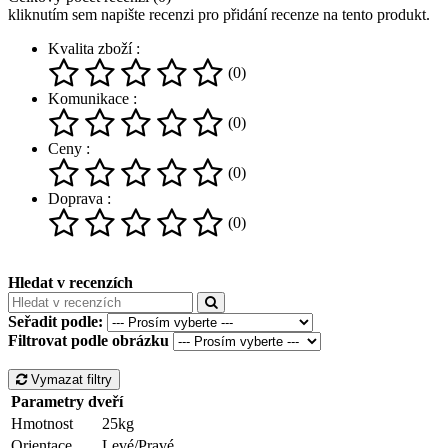
kliknutím sem napište recenzi pro přidání recenze na tento produkt.
Kvalita zboží :
(0)
Komunikace :
(0)
Ceny :
(0)
Doprava :
(0)
Hledat v recenzích
Seřadit podle:
Filtrovat podle obrázku
Vymazat filtry
Parametry dveří
Hmotnost
25kg
Orientace
Levé/Pravé