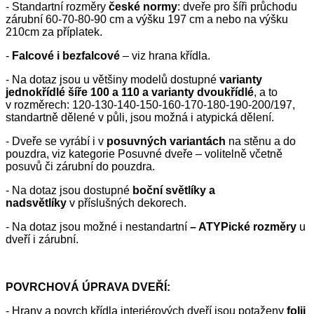
- Standartní rozměry
české normy
: dveře pro šíři průchodu
zárubní 60-70-80-90 cm a výšku 197 cm a nebo na výšku
210cm za příplatek.
-
Falcové i bezfalcové
– viz hrana křídla.
- Na dotaz jsou u většiny modelů dostupné
varianty
jednokřídlé šíře 100 a 110 a varianty dvoukřídlé
, a to
v rozměrech: 120-130-140-150-160-170-180-190-200/197,
standartně dělené v půli, jsou možná i atypická dělení.
- Dveře se vyrábí i v
posuvných variantách
na stěnu a do
pouzdra, viz kategorie Posuvné dveře – volitelně včetně
posuvů či zárubní do pouzdra.
- Na dotaz jsou dostupné
boční světlíky a
nadsvětlíky
v příslušných dekorech.
- Na dotaz jsou možné i nestandartní
– ATYPické rozměry
u
dveří i zárubní.
POVRCHOVÁ ÚPRAVA DVEŘÍ:
- Hrany a povrch křídla interiérových dveří jsou potaženy
folii