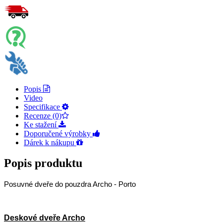
Popis
Video
Specifikace
Recenze (0)
Ke stažení
Doporučené výrobky
Dárek k nákupu
Popis produktu
Posuvné dveře do pouzdra Archo - Porto
Deskové dveře Archo