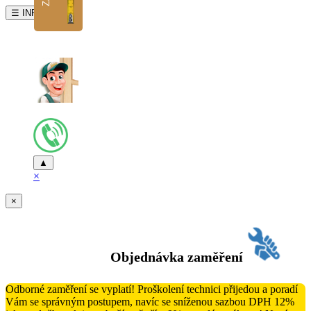
☰ INFO
▲
×
×
Objednávka zaměření
Odborné zaměření se vyplatí! Proškolení technici přijedou a poradí
Vám se správným postupem, navíc se sníženou sazbou DPH 12%