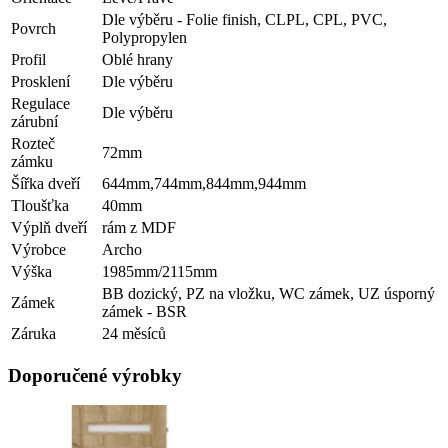
Dle výběru - Folie finish, CLPL, CPL, PVC,
Povrch
Polypropylen
Profil
Oblé hrany
Prosklení
Dle výběru
Regulace
Dle výběru
zárubní
Rozteč
72mm
zámku
Šířka dveří
644mm,744mm,844mm,944mm
Tloušťka
40mm
Výplň dveří
rám z MDF
Výrobce
Archo
Výška
1985mm/2115mm
BB dozický, PZ na vložku, WC zámek, UZ úsporný
Zámek
zámek - BSR
Záruka
24 měsíců
Doporučené výrobky