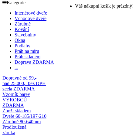
Kategorie
Váš nákupní košík je prázdný!
Interiérové dveře
Vchodové dveře
Zárubně
Kování
Stavebniny
Okna
Podlahy
Práh na míru
Práh skladem
Doprava ZDARMA
...
Dopravné od 99,-
nad 25.000,- bez DPH
zcela ZDARMA
Vzorník barev
VÝROBCŮ
ZDARMA
Zboží skladem
Dveře 60-185/197-210
Zárubně 80-640mm
Prodloužená
záruka