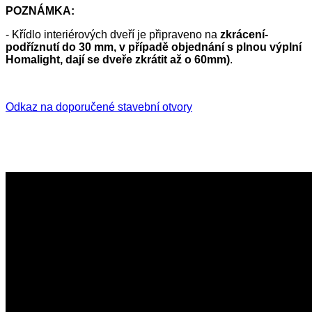
POZNÁMKA:
- Křídlo interiérových dveří je připraveno na
zkrácení-
podříznutí do 30 mm, v případě objednání s plnou výplní
Homalight, dají se dveře zkrátit až o 60mm)
.
Odkaz na doporučené stavební otvory