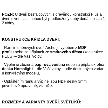
POZN:
U dveří bezfalcových, s dřevěnou konstrukcí Plus a
dveří s ventilací mohou být prodlouženy doby dodání o cca 1-
2 týdny.
KONSTRUKCE KŘÍDLA DVEŘÍ:
- Rám interiérových dveří Archo je vyroben z
MDF
profilu
nebo za příplatek ze
smrkového dřeva
(konstrukce
PLUS) – dle Vaší volby,
- Výplní je ztužená
papírová voština
nebo za příplatek
plná
deska Homalight
– dle Vaší volby, podle dostupných variant
u konkrétního modelu,
- Opláštěním rámu a výplně jsou
HDF
desky 3mm,
povrchově upravené, viz níže.
ROZMĚRY A VARIANTY DVEŘÍ, SVĚTLÍKŮ: