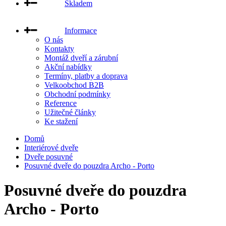
Skladem
Informace
O nás
Kontakty
Montáž dveří a zárubní
Akční nabídky
Termíny, platby a doprava
Velkoobchod B2B
Obchodní podmínky
Reference
Užitečné články
Ke stažení
Domů
Interiérové dveře
Dveře posuvné
Posuvné dveře do pouzdra Archo - Porto
Posuvné dveře do pouzdra
Archo - Porto