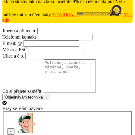
jak na služby tak i na zboží - ušetříte 9% na celém nákupu! Nyní
můžete mít zaměření taky
ZDARMA -
Více
zde
Jméno a příjmení:
Telefonní kontakt
E-mail: @
Město a PSČ
Ulice a č.p.
Co si přejete zaměřit:
Objednávám technika →
Brzy se Vám ozveme
×