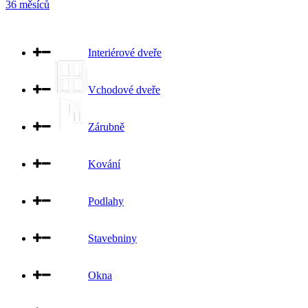
36 měsíců
Interiérové dveře
Vchodové dveře
Zárubně
Kování
Podlahy
Stavebniny
Okna