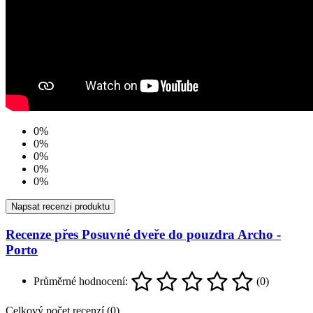
0%
0%
0%
0%
0%
Napsat recenzi produktu
Recenze přes Posuvné dveře do pouzdra Archo -
Porto
Průměrné hodnocení:
(0)
Celkový počet recenzí (0)