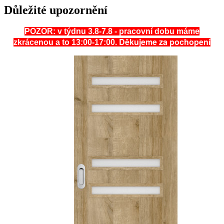
Důležité upozornění
POZOR: v týdnu 3.8-7.8 - pracovní dobu máme
. Děkujeme za pochopení
zkrácenou a to 13:00-17:00