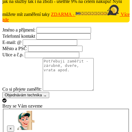
jak na služby tak i na zboží - ušetříte 9% na celém nákupu! Nyní
můžete mít zaměření taky
ZDARMA -
Více
zde
Jméno a příjmení:
Telefonní kontakt
E-mail: @
Město a PSČ
Ulice a č.p.
Co si přejete zaměřit:
Objednávám technika →
Brzy se Vám ozveme
×