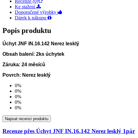
Recenze (0)
Ke stažení
Doporučené výrobky
Dárek k nákupu
Popis produktu
Úchyt JNF IN.16.142 Nerez lesklý
Obsah balení: 2ks úchytek
Záruka: 24 měsíců
Povrch: Nerez lesklý
0%
0%
0%
0%
0%
Napsat recenzi produktu
Recenze přes Úchyt JNF IN.16.142 Nerez lesklý 1pár