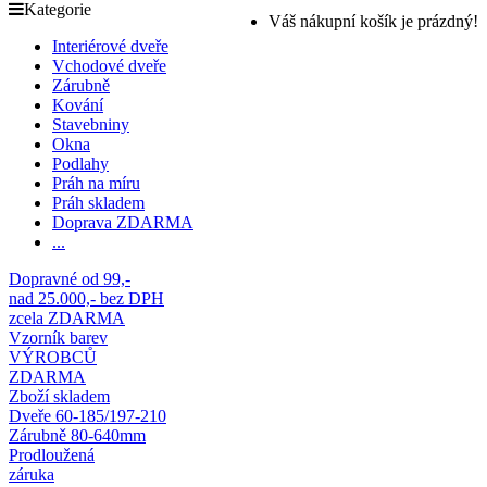
Kategorie
Váš nákupní košík je prázdný!
Interiérové dveře
Vchodové dveře
Zárubně
Kování
Stavebniny
Okna
Podlahy
Práh na míru
Práh skladem
Doprava ZDARMA
...
Dopravné od 99,-
nad 25.000,- bez DPH
zcela ZDARMA
Vzorník barev
VÝROBCŮ
ZDARMA
Zboží skladem
Dveře 60-185/197-210
Zárubně 80-640mm
Prodloužená
záruka