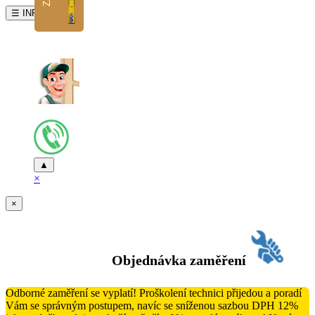
☰ INFO
▲
×
×
Objednávka zaměření
Odborné zaměření se vyplatí! Proškolení technici přijedou a poradí
Vám se správným postupem, navíc se sníženou sazbou DPH 12%