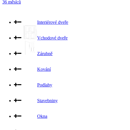
36 měsíců
Interiérové dveře
Vchodové dveře
Zárubně
Kování
Podlahy
Stavebniny
Okna