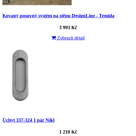
Kovaný posuvný systém na stěnu DesignLine - Temida
3 993 Kč
Zobrazit detail
Úchyt 337-324 1 pár Nikl
1 210 Kč