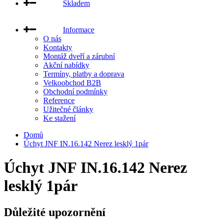
Skladem
Informace
O nás
Kontakty
Montáž dveří a zárubní
Akční nabídky
Termíny, platby a doprava
Velkoobchod B2B
Obchodní podmínky
Reference
Užitečné články
Ke stažení
Domů
Úchyt JNF IN.16.142 Nerez lesklý 1pár
Úchyt JNF IN.16.142 Nerez
lesklý 1pár
Důležité upozornění