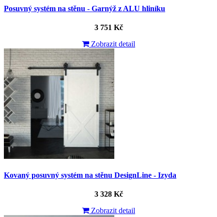
Posuvný systém na stěnu - Garnýž z ALU hliníku
3 751 Kč
Zobrazit detail
Kovaný posuvný systém na stěnu DesignLine - Izyda
3 328 Kč
Zobrazit detail