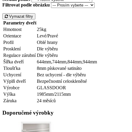
Filtrovat podle obrázku
Vymazat filtry
Parametry dveří
Hmotnost
25kg
Orientace
Levé/Pravé
Profil
Oblé hrany
Prosklení
Dle výběru
Regulace zárubní
Dle výběru
Šířka dveří
644mm,744mm,844mm,944mm
Tloušťka
8mm pískované satináto
Uchycení
Bez uchycení - dle výběru
Výplň dveří
Bezpečnostní celoskleněné
Výrobce
GLASSDOOR
Výška
1985mm/2115mm
Záruka
24 měsíců
Doporučené výrobky