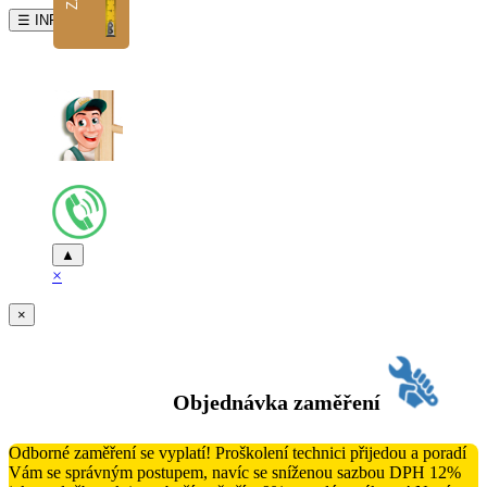
☰ INFO
▲
×
×
Objednávka zaměření
Odborné zaměření se vyplatí! Proškolení technici přijedou a poradí
Vám se správným postupem, navíc se sníženou sazbou DPH 12%