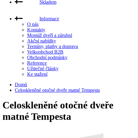
Skladem
Informace
O nás
Kontakty
Montáž dveří a zárubní
Akční nabídky
Termíny, platby a doprava
Velkoobchod B2B
Obchodní podmínky
Reference
Užitečné články
Ke stažení
Domů
Celoskleněné otočné dveře matné Tempesta
Celoskleněné otočné dveře
matné Tempesta