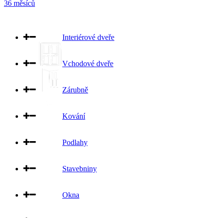
36 měsíců
Interiérové dveře
Vchodové dveře
Zárubně
Kování
Podlahy
Stavebniny
Okna