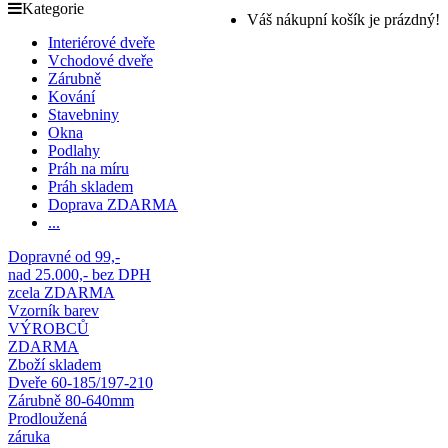
Kategorie
Váš nákupní košík je prázdný!
Interiérové dveře
Vchodové dveře
Zárubně
Kování
Stavebniny
Okna
Podlahy
Práh na míru
Práh skladem
Doprava ZDARMA
...
Dopravné od 99,-
nad 25.000,- bez DPH
zcela ZDARMA
Vzorník barev
VÝROBCŮ
ZDARMA
Zboží skladem
Dveře 60-185/197-210
Zárubně 80-640mm
Prodloužená
záruka