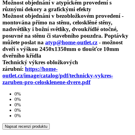
Možnost objednání v atypickém provedení s
různými dekory a grafickými efekty
Možnost objednání v bezobložkovém provedení -
montována přímo na stěnu, celosklěné stěny,
nadsvětlíky i božní světlíky, dvoukřídlé otočné,
posuvné na stěnu či stavebního pouzdra. Poptávky
můžete poslat na
atyp@home-outlet.cz
- možnost
dveří s výškou 2450x1350mm o tloušťce 10mm
dveřního křídla
Technický výkres obložkových
zárubní:
https://home-
outlet.cz/image/catalog/pdf/technicky-vykres-
zaruben-pro-celosklenene-dvere.pdf
0%
0%
0%
0%
0%
Napsat recenzi produktu