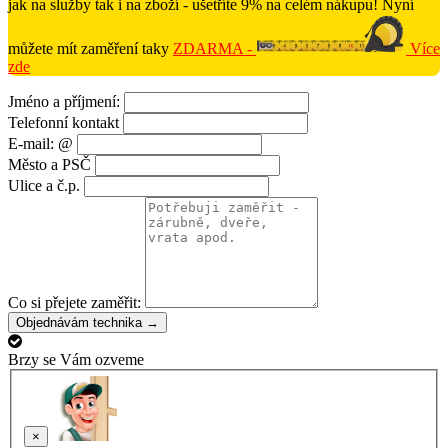
jak na služby tak i na zboží - ušetříte 9% na celém nákupu! Nyní
můžete mít zaměření taky
ZDARMA -
Více
zde
Jméno a příjmení:
Telefonní kontakt
E-mail: @
Město a PSČ
Ulice a č.p.
Co si přejete zaměřit:
Objednávám technika →
Brzy se Vám ozveme
×