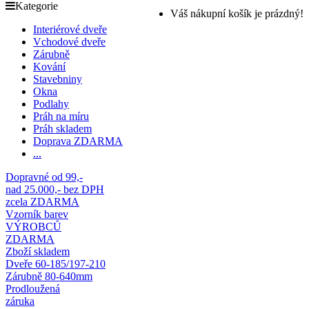
Kategorie
Váš nákupní košík je prázdný!
Interiérové dveře
Vchodové dveře
Zárubně
Kování
Stavebniny
Okna
Podlahy
Práh na míru
Práh skladem
Doprava ZDARMA
...
Dopravné od 99,-
nad 25.000,- bez DPH
zcela ZDARMA
Vzorník barev
VÝROBCŮ
ZDARMA
Zboží skladem
Dveře 60-185/197-210
Zárubně 80-640mm
Prodloužená
záruka