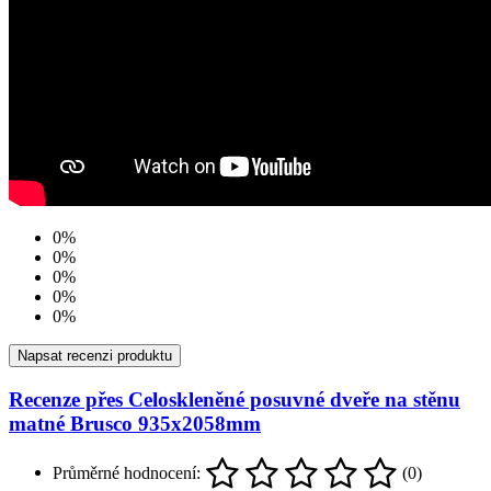
0%
0%
0%
0%
0%
Napsat recenzi produktu
Recenze přes Celoskleněné posuvné dveře na stěnu
matné Brusco 935x2058mm
Průměrné hodnocení:
(0)