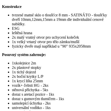
Konstrukce
tvrzené matné sklo o tloušťce 8 mm - SATINÁTO
- tloušťky
dveří 10mm,12mm,15mm a 19mm dle individuální cenové
nabídky.
ESG
leštěná hrana
2x malý vratný otvor pro uchycení koleček
1x velký vrtaný otvor pro tělo zámku/mušlí
fyzicky dveře mají například u "90"
935x2058mm
Posuvný systém zahrnuje:
1xkolejnice 2m
2x plastové stopky
1x tichý dojezd
2x boční krytky L/P
1x krycí lišta 25mm
vozík+ čelisti HG - 2ks
stěnová příchytka - 5ks
doraz s aretací pozice - 1ks
doraz s gumovým tlumičem - 1ks
samolepící úchytka - 2ks
universální vodítko - 1ks