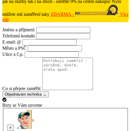
jak na služby tak i na zboží - ušetříte 9% na celém nákupu! Nyní
můžete mít zaměření taky
ZDARMA -
Více
zde
Jméno a příjmení:
Telefonní kontakt
E-mail: @
Město a PSČ
Ulice a č.p.
Co si přejete zaměřit:
Objednávám technika →
Brzy se Vám ozveme
×