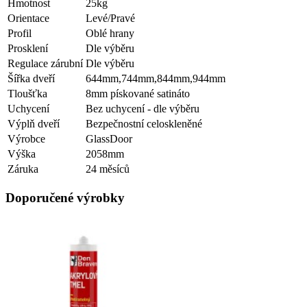
Hmotnost
25kg
Orientace
Levé/Pravé
Profil
Oblé hrany
Prosklení
Dle výběru
Regulace zárubní
Dle výběru
Šířka dveří
644mm,744mm,844mm,944mm
Tloušťka
8mm pískované satináto
Uchycení
Bez uchycení - dle výběru
Výplň dveří
Bezpečnostní celoskleněné
Výrobce
GlassDoor
Výška
2058mm
Záruka
24 měsíců
Doporučené výrobky