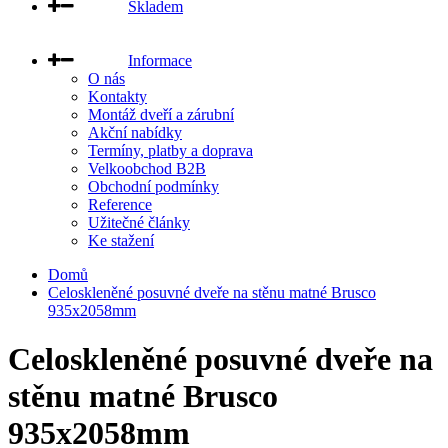
Skladem
Informace
O nás
Kontakty
Montáž dveří a zárubní
Akční nabídky
Termíny, platby a doprava
Velkoobchod B2B
Obchodní podmínky
Reference
Užitečné články
Ke stažení
Domů
Celoskleněné posuvné dveře na stěnu matné Brusco
935x2058mm
Celoskleněné posuvné dveře na
stěnu matné Brusco
935x2058mm