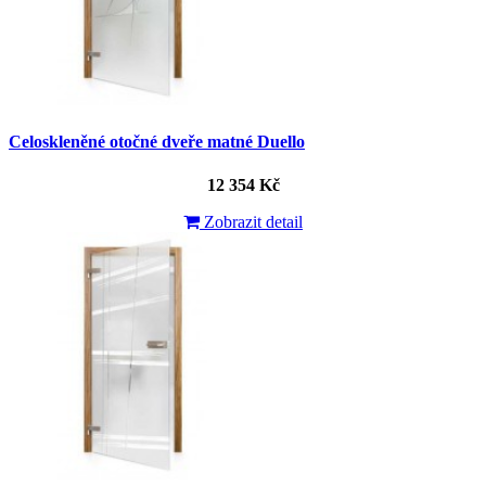
Celoskleněné otočné dveře matné Duello
12 354 Kč
Zobrazit detail