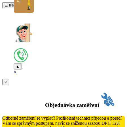
☰ INFO
▲
×
×
Objednávka zaměření
Odborné zaměření se vyplatí! Proškolení technici přijedou a poradí
Vám se správným postupem, navíc se sníženou sazbou DPH 12%