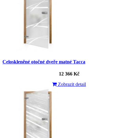
Celoskleněné otočné dveře matné Tacca
12 366 Kč
Zobrazit detail