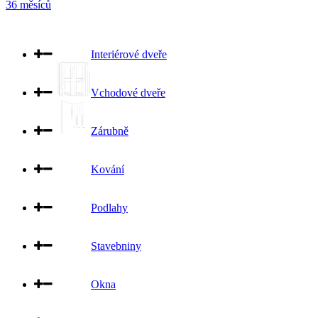
36 měsíců
Interiérové dveře
Vchodové dveře
Zárubně
Kování
Podlahy
Stavebniny
Okna