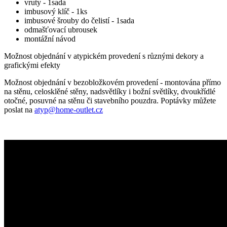
vruty - 1sada
imbusový klíč - 1ks
imbusové šrouby do čelistí - 1sada
odmašťovací ubrousek
montážní návod
Možnost objednání v atypickém provedení s různými dekory a
grafickými efekty
Možnost objednání v bezobložkovém provedení - montována přímo
na stěnu, celosklěné stěny, nadsvětlíky i božní světlíky, dvoukřídlé
otočné, posuvné na stěnu či stavebního pouzdra. Poptávky můžete
poslat na
atyp@home-outlet.cz